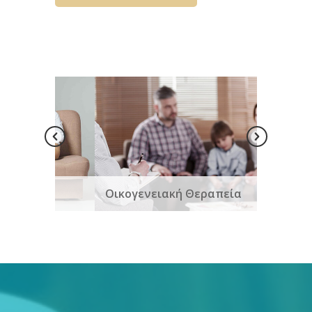
Οικογενειακή Θεραπεία
Ατομικ