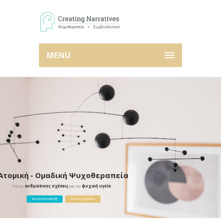
MENU
Ατομική - Ομαδική Ψυχοθεραπεία
Για τις
ανθρώπινες σχέσεις
και την
ψυχική υγεία
Κλείστε Ραντεβού
Δείτε τις υπηρεσίες