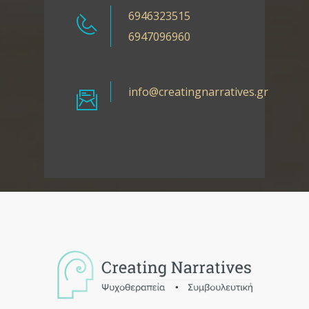
6946323515
6947096960
info@creatingnarratives.gr